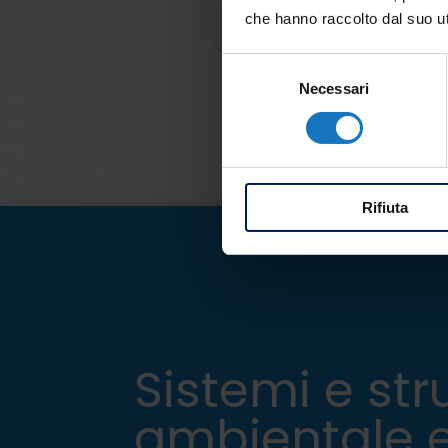
che hanno raccolto dal suo uti
Selezione
Necessari
del
consenso
Rifiuta